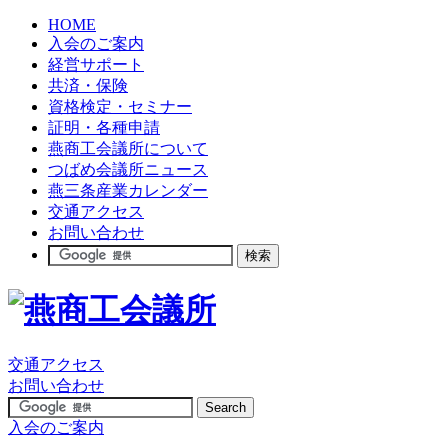
HOME
入会のご案内
経営サポート
共済・保険
資格検定・セミナー
証明・各種申請
燕商工会議所について
つばめ会議所ニュース
燕三条産業カレンダー
交通アクセス
お問い合わせ
交通アクセス
お問い合わせ
入会のご案内