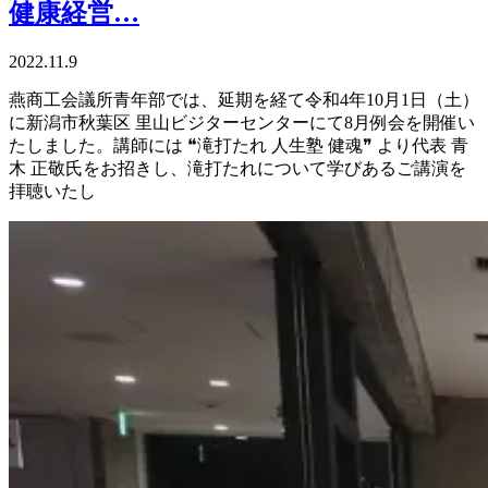
健康経営…
2022.11.9
燕商工会議所青年部では、延期を経て令和4年10月1日（土）
に新潟市秋葉区 里山ビジターセンターにて8月例会を開催い
たしました。講師には ❝滝打たれ 人生塾 健魂❞ より代表 青
木 正敬氏をお招きし、滝打たれについて学びあるご講演を
拝聴いたし