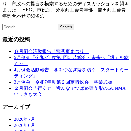
り、市政への提言を模索するためのディスカッションを開き
ました。 YEG、市役所、分水商工会青年部、吉田商工会青
年部合わせて69名の
最近の投稿
６月例会活動報告「飛燕夏まつり」
5月例会「令和8年度第1回定時総会～未来へ「縁」を紡
ぐ～」
4月例会活動報告「和をつなぎ縁を紡ぐ スタートミー
ティング」
3月例会 令和7年度第２回定時総会・卒業式￼
２月例会「行くぜ！皆んなでつばめ舞う形のGUNMA
いせさき大会」
アーカイブ
2026年7月
2026年6月