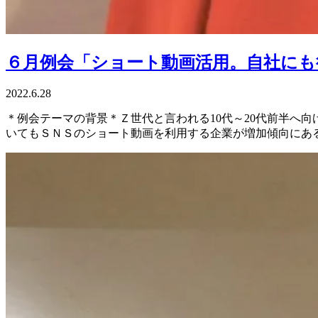
６月例会「ショート動画活用。自社にも
2022.6.28
＊例会テーマの背景＊Ｚ世代と言われる10代～20代前半へ
いてもＳＮＳのショート動画を利用する企業が増加傾向にある