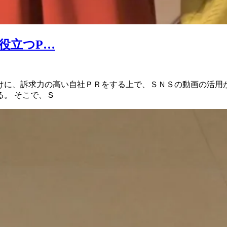
役立つP…
向けに、訴求力の高い自社ＰＲをする上で、ＳＮＳの動画の活
。 そこで、Ｓ