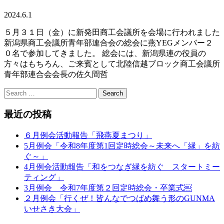
2024.6.1
５月３１日（金）に新発田商工会議所を会場に行われました
新潟県商工会議所青年部連合会の総会に燕YEGメンバー２
０名で参加してきました。 総会には、新潟県連の役員の
方々はもちろん、ご来賓として北陸信越ブロック商工会議所
青年部連合会会長の佐久間哲
最近の投稿
６月例会活動報告「飛燕夏まつり」
5月例会「令和8年度第1回定時総会～未来へ「縁」を紡
ぐ～」
4月例会活動報告「和をつなぎ縁を紡ぐ スタートミー
ティング」
3月例会 令和7年度第２回定時総会・卒業式￼
２月例会「行くぜ！皆んなでつばめ舞う形のGUNMA
いせさき大会」