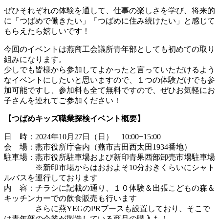
ぜひそれぞれの体験を通して、仕事の楽しさを学び、将来的
に「つばめで働きたい」「つばめに住み続けたい」と感じて
もらえたら嬉しいです！
今回のイベントは燕商工会議所青年部としても初めての取り
組みになります。
少しでも皆様から参加してよかったと言っていただけるよう
なイベントにしたいと思いますので、１つの体験だけでも参
加可能ですし、参加料も全て無料ですので、ぜひお気軽にお
子さんを連れてご参加ください！
【つばめキッズ職業探検イベント概要】
日 時：2024年10月27日（日） 10:00−15:00
会 場：燕市役所庁舎内（燕市吉田西太田1934番地）
駐車場：燕市役所駐車場および新印青果西部卸売市場駐車場
※新印市場からはおおよそ10分おきくらいにシャト
ルバスを運行しております
内 容：チラシに記載の通り、１０体験＆出張こどもの森＆
キッチンカーでの飲食販売も行います
さらに燕YEGのPRブースも設置しており、そこで
は青年部の企業が製造している商品の購入も！