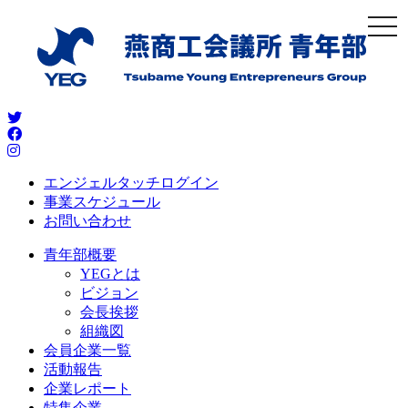
togg
navi
エンジェルタッチログイン
事業スケジュール
お問い合わせ
青年部概要
YEGとは
ビジョン
会長挨拶
組織図
会員企業一覧
活動報告
企業レポート
特集企業